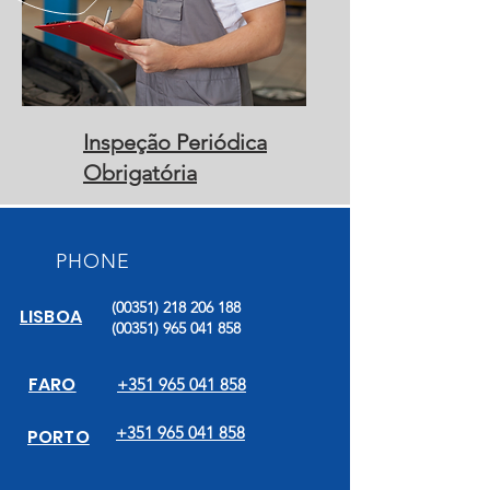
Inspeção Periódica
Obrigatória
PHONE
(00351) 218 206 188
LISBOA
(00351) 965 041 858
FARO
+351 965 041 858
+351 965 041 858
PORTO