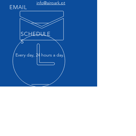
info@airpark.pt
EMAIL
SCHEDULE
S
Every day, 24 hours a day.
CHECK BACK OFTEN