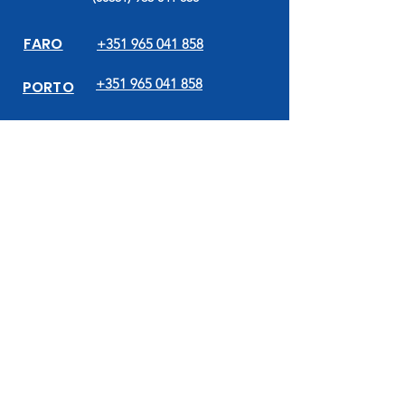
FARO
+351 965 041 858
+351 965 041 858
PORTO
info@airpark.pt
EMAIL
SCHEDULE
S
Every day, 24 hours a day.