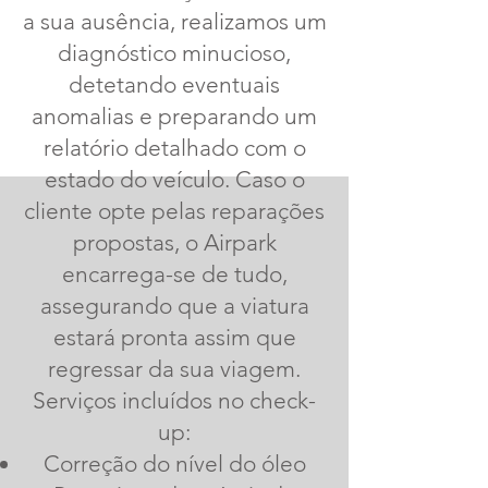
a sua ausência, realizamos um
diagnóstico minucioso,
detetando eventuais
anomalias e preparando um
relatório detalhado com o
estado do veículo. Caso o
cliente opte pelas reparações
propostas, o Airpark
encarrega-se de tudo,
assegurando que a viatura
estará pronta assim que
regressar da sua viagem.
Serviços incluídos no check-
up:
Correção do nível do óleo