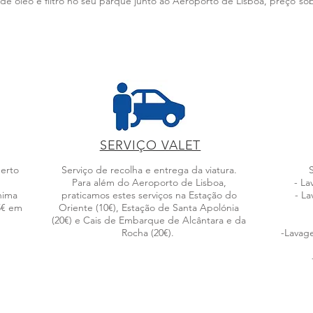
e óleo e filtro no seu parque junto ao Aeroporto de Lisboa, preço so
SERVIÇO VALET
berto
Serviço de recolha e entrega da viatura.
Para além do Aeroporto de Lisboa,
- L
nima
praticamos estes serviços na Estação do
- L
5€ em
Oriente (10€), Estação de Santa Apolónia
(20€) e Cais de Embarque de Alcântara e da
Rocha (20€).
-Lavage