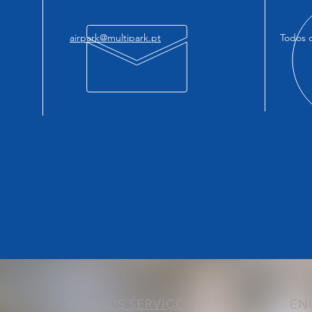
airpark@multipark.pt
Todos o
NOSSOS SERVIÇOS
EN