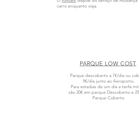
O
Airpark
dispõe do serviço de mudança d
carro enquanto viaja.
PARQUE LOW COST
Parque descoberto a 7€/dia ou co
9€/dia junto ao Aeroporto.
Para estadias de um dia a tarifa mí
são 20€ em parque Descoberto e 2
Parque Coberto.