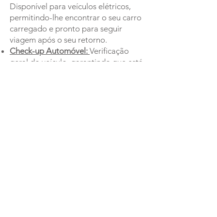
Disponível para veículos elétricos,
permitindo-lhe encontrar o seu carro
carregado e pronto para seguir
viagem após o seu retorno.
Check-up Automóvel:
Verificação
geral do veículo, garantindo que está
nas melhores condições mecânicas
para a sua condução.
Inspeção Periódica Obrigatória:
Trate
da inspeção periódica obrigatória do
seu carro enquanto viaja, poupando-
lhe tempo valioso no seu dia a dia.
Escolha o
Airpark Lisboa
como o seu
parque aeroporto favorito para
estacionar no aeroporto de Lisboa.
Aproveite a viagem com a certeza de
que o seu carro está seguro e pronto