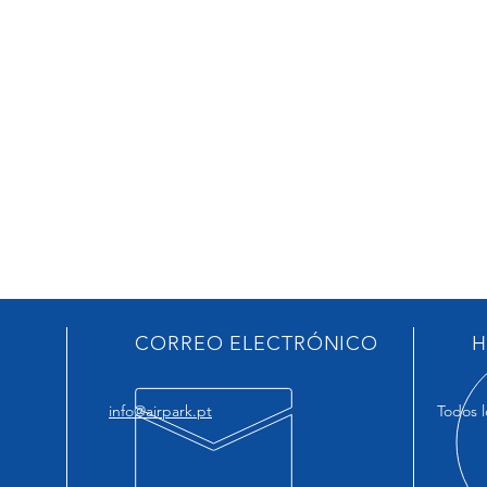
CORREO ELECTRÓNICO
H
info@airpark.pt
Todos l