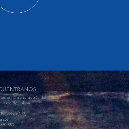
CUÉNTRANOS
os en la parte detrás del
puerto de Lisboa.
 Privada, nº 12,
rate
2680-583