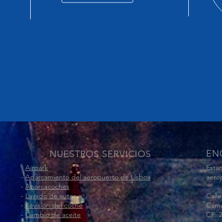
EN
NUESTROS SERVICIOS
-
Airpark
Estam
-
Aparcamiento del aeropuerto de Lisboa
aero
-
Aparcacoches
-
Lavado de autos
Calle
-
Revisión del coche
Cama
-
Cambio de aceite
CP: 