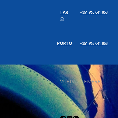
FAR
+351 965 041 858
O
PORTO
+351 965 041 858
VUELVA SIEMPRE