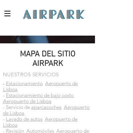
MAPA DEL SITIO
AIRPARK
NUESTROS SERVICIOS
-
Estacionamiento
Aeropuerto de
Lisboa
-
Estacionamiento de bajo costo
Aeropuerto de Lisboa
- Servicio de
aparcacoches
Aeropuerto
de Lisboa
-
Lavado de autos
Aeropuerto de
Lisboa
-
Revisión
Automóviles
Aeropuerto de