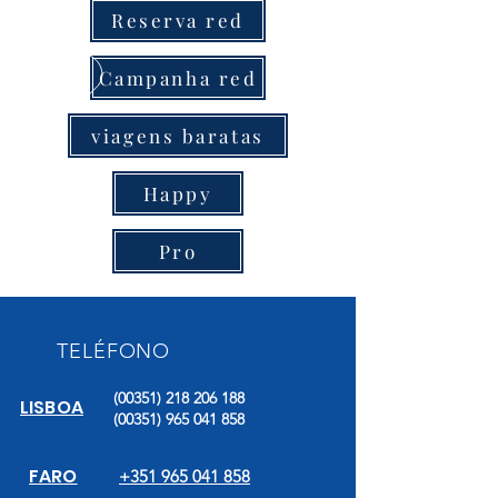
Reserva red
Campanha red
viagens baratas
Happy
Pro
TELÉFONO
(00351) 218 206 188
LISBOA
(00351) 965 041 858
FARO
+351 965 041 858