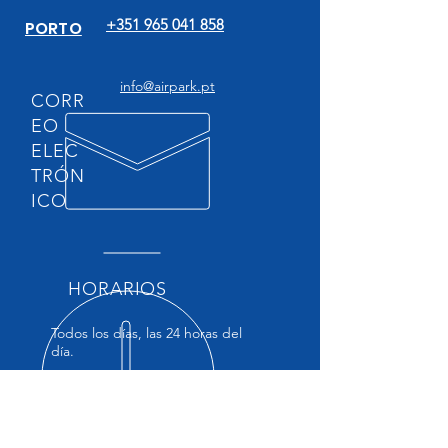
+351 965 041 858
PORTO
info@airpark.pt
CORR
EO
ELEC
TRÓN
ICO
HORARIOS
Todos los días, las 24 horas del
día.